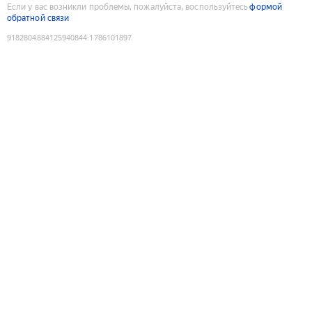
Если у вас возникли проблемы, пожалуйста, воспользуйтесь
формой
обратной связи
9182804884125940844
:
1786101897