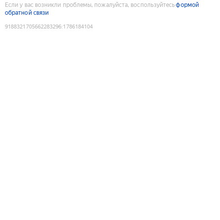
Если у вас возникли проблемы, пожалуйста, воспользуйтесь
формой
обратной связи
9188321705662283296
:
1786184104