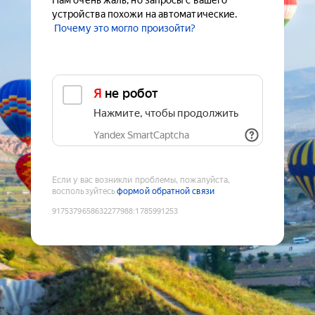
Нам очень жаль, но запросы с вашего
устройства похожи на автоматические.
Почему это могло произойти?
Я не робот
Нажмите, чтобы продолжить
Yandex SmartCaptcha
Если у вас возникли проблемы, пожалуйста,
воспользуйтесь
формой обратной связи
9175379658632277988
:
1785991253