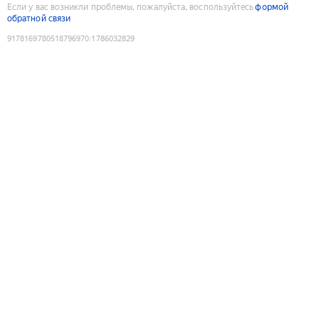
Если у вас возникли проблемы, пожалуйста, воспользуйтесь
формой
обратной связи
9178169780518796970
:
1786032829