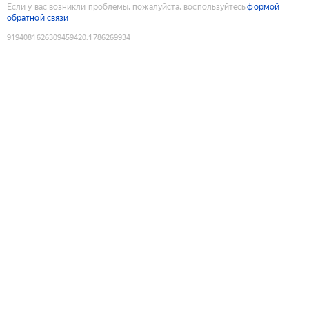
Если у вас возникли проблемы, пожалуйста, воспользуйтесь
формой
обратной связи
9194081626309459420
:
1786269934