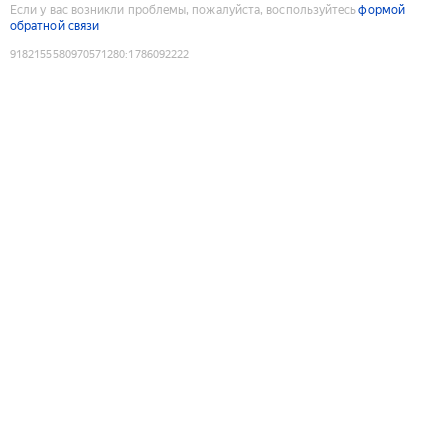
Если у вас возникли проблемы, пожалуйста, воспользуйтесь
формой
обратной связи
9182155580970571280
:
1786092222