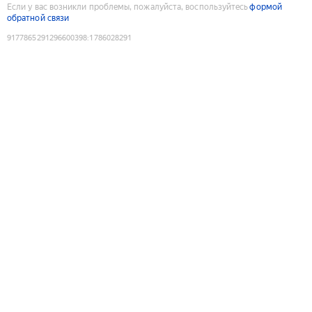
Если у вас возникли проблемы, пожалуйста, воспользуйтесь
формой
обратной связи
9177865291296600398
:
1786028291