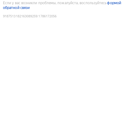
Если у вас возникли проблемы, пожалуйста, воспользуйтесь
формой
обратной связи
9187513182163089259
:
1786172056