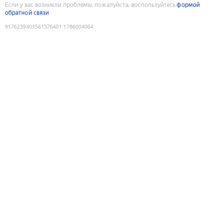
Если у вас возникли проблемы, пожалуйста, воспользуйтесь
формой
обратной связи
9176239401561376401
:
1786004064