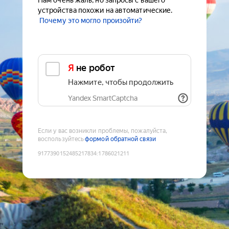
Нам очень жаль, но запросы с вашего
устройства похожи на автоматические.
Почему это могло произойти?
Я не робот
Нажмите, чтобы продолжить
Yandex SmartCaptcha
Если у вас возникли проблемы, пожалуйста,
воспользуйтесь
формой обратной связи
9177390152485217834
:
1786021211