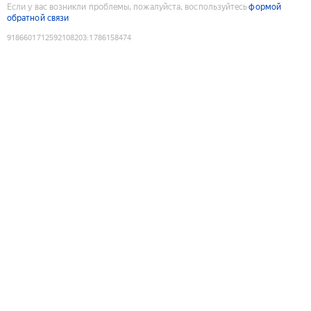
Если у вас возникли проблемы, пожалуйста, воспользуйтесь
формой
обратной связи
9186601712592108203
:
1786158474