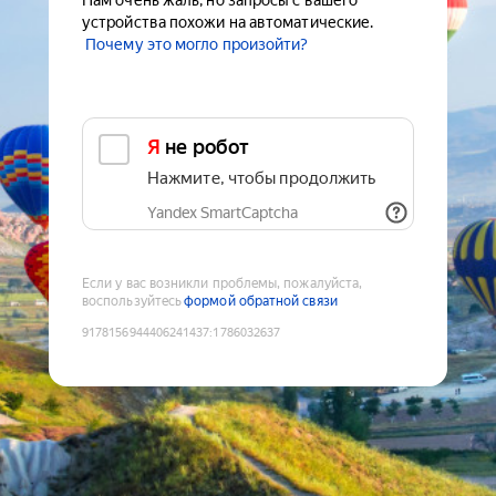
Нам очень жаль, но запросы с вашего
устройства похожи на автоматические.
Почему это могло произойти?
Я не робот
Нажмите, чтобы продолжить
Yandex SmartCaptcha
Если у вас возникли проблемы, пожалуйста,
воспользуйтесь
формой обратной связи
9178156944406241437
:
1786032637