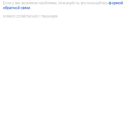
Если у вас возникли проблемы, пожалуйста, воспользуйтесь
формой
обратной связи
9199031237887561635
:
1786343689