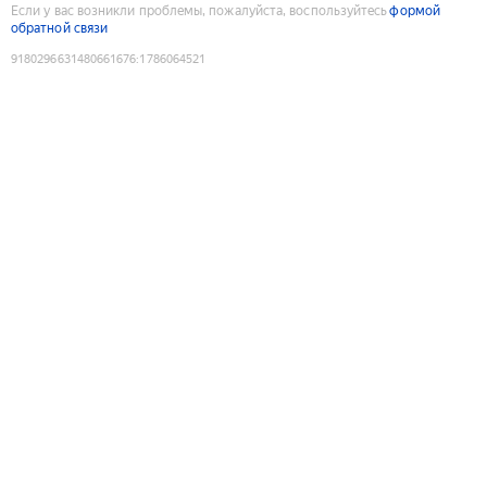
Если у вас возникли проблемы, пожалуйста, воспользуйтесь
формой
обратной связи
9180296631480661676
:
1786064521