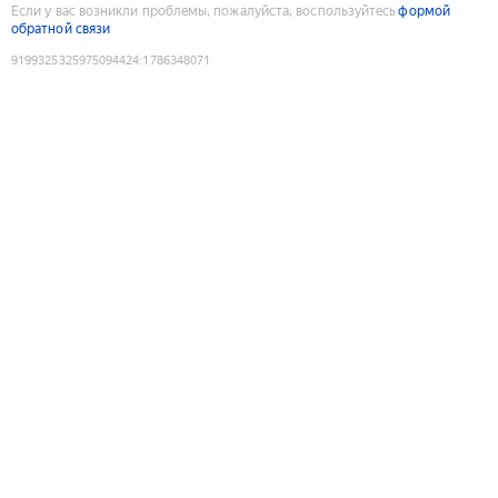
Если у вас возникли проблемы, пожалуйста, воспользуйтесь
формой
обратной связи
9199325325975094424
:
1786348071