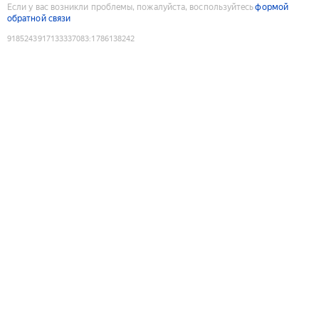
Если у вас возникли проблемы, пожалуйста, воспользуйтесь
формой
обратной связи
9185243917133337083
:
1786138242