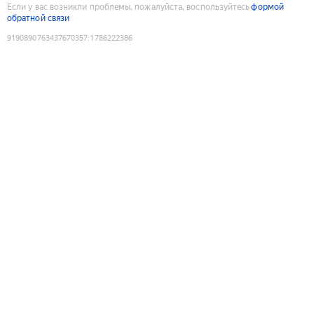
Если у вас возникли проблемы, пожалуйста, воспользуйтесь
формой
обратной связи
9190890763437670357
:
1786222386