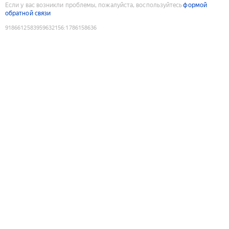
Если у вас возникли проблемы, пожалуйста, воспользуйтесь
формой
обратной связи
9186612583959632156
:
1786158636