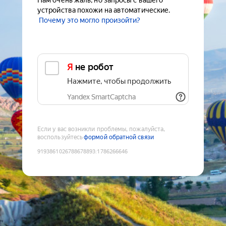
Нам очень жаль, но запросы с вашего
устройства похожи на автоматические.
Почему это могло произойти?
Я не робот
Нажмите, чтобы продолжить
Yandex SmartCaptcha
Если у вас возникли проблемы, пожалуйста,
воспользуйтесь
формой обратной связи
9193861026788678893
:
1786266646