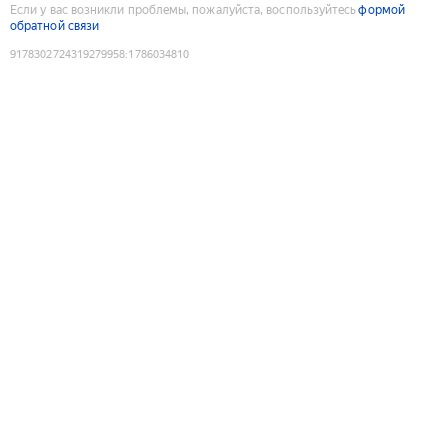
Если у вас возникли проблемы, пожалуйста, воспользуйтесь
формой
обратной связи
9178302724319279958
:
1786034810