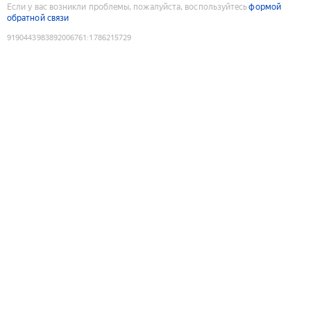
Если у вас возникли проблемы, пожалуйста, воспользуйтесь
формой
обратной связи
9190443983892006761
:
1786215729