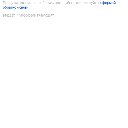
Если у вас возникли проблемы, пожалуйста, воспользуйтесь
формой
обратной связи
9182837114902043208
:
1786102377