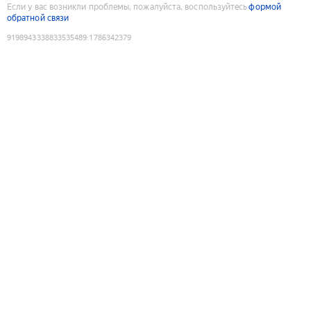
Если у вас возникли проблемы, пожалуйста, воспользуйтесь
формой
обратной связи
9198943338833535489
:
1786342379