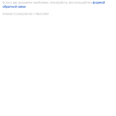
Если у вас возникли проблемы, пожалуйста, воспользуйтесь
формой
обратной связи
9194287212435256150
:
1786272997