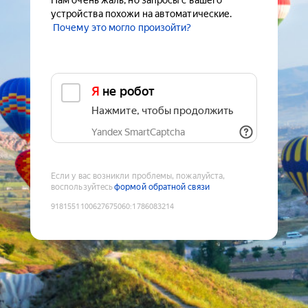
Нам очень жаль, но запросы с вашего
устройства похожи на автоматические.
Почему это могло произойти?
Я не робот
Нажмите, чтобы продолжить
Yandex SmartCaptcha
Если у вас возникли проблемы, пожалуйста,
воспользуйтесь
формой обратной связи
9181551100627675060
:
1786083214