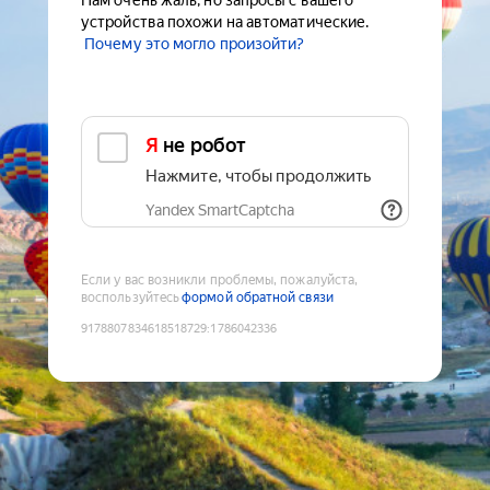
Нам очень жаль, но запросы с вашего
устройства похожи на автоматические.
Почему это могло произойти?
Я не робот
Нажмите, чтобы продолжить
Yandex SmartCaptcha
Если у вас возникли проблемы, пожалуйста,
воспользуйтесь
формой обратной связи
9178807834618518729
:
1786042336