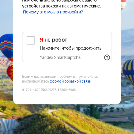
Нам очень жаль, но запросы с вашего
устройства похожи на автоматические.
Почему это могло произойти?
Я не робот
Нажмите, чтобы продолжить
Yandex SmartCaptcha
Если у вас возникли проблемы, пожалуйста,
воспользуйтесь
формой обратной связи
9179114622456629273
:
1786046908