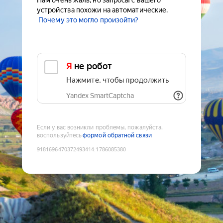
Нам очень жаль, но запросы с вашего
устройства похожи на автоматические.
Почему это могло произойти?
Я не робот
Нажмите, чтобы продолжить
Yandex SmartCaptcha
Если у вас возникли проблемы, пожалуйста,
воспользуйтесь
формой обратной связи
9181696470372493414
:
1786085380