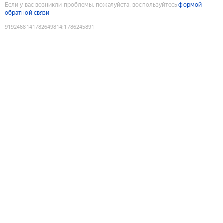
Если у вас возникли проблемы, пожалуйста, воспользуйтесь
формой
обратной связи
9192468141782649814
:
1786245891