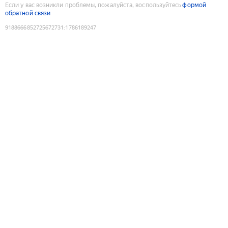
Если у вас возникли проблемы, пожалуйста, воспользуйтесь
формой
обратной связи
9188666852725672731
:
1786189247