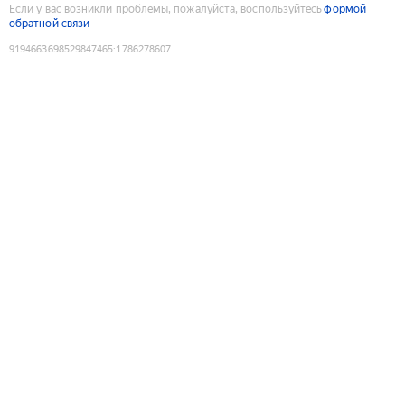
Если у вас возникли проблемы, пожалуйста, воспользуйтесь
формой
обратной связи
9194663698529847465
:
1786278607