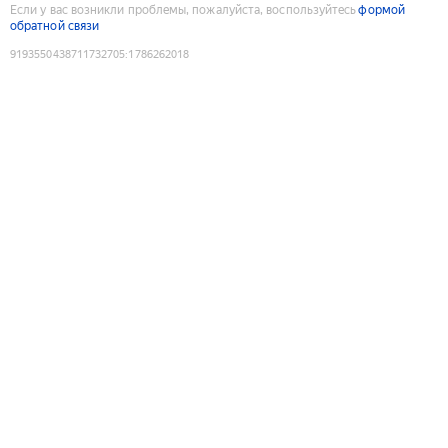
Если у вас возникли проблемы, пожалуйста, воспользуйтесь
формой
обратной связи
9193550438711732705
:
1786262018