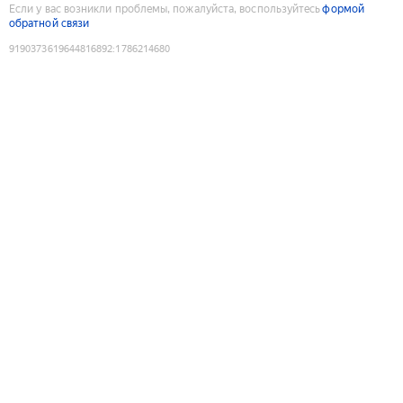
Если у вас возникли проблемы, пожалуйста, воспользуйтесь
формой
обратной связи
9190373619644816892
:
1786214680