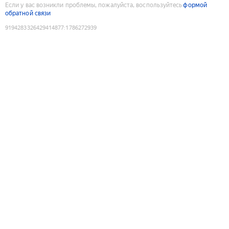
Если у вас возникли проблемы, пожалуйста, воспользуйтесь
формой
обратной связи
9194283326429414877
:
1786272939