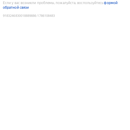
Если у вас возникли проблемы, пожалуйста, воспользуйтесь
формой
обратной связи
9183246830018889886
:
1786108483