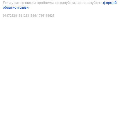
Если у вас возникли проблемы, пожалуйста, воспользуйтесь
формой
обратной связи
9187282915812331386
:
1786168625