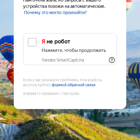
Нам очень жаль, но запросы с вашего
устройства похожи на автоматические.
Почему это могло произойти?
Я не робот
Нажмите, чтобы продолжить
Yandex SmartCaptcha
Если у вас возникли проблемы, пожалуйста,
воспользуйтесь
формой обратной связи
9188884711450894691
:
1786192494