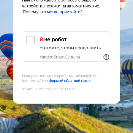
Нам очень жаль, но запросы с вашего
устройства похожи на автоматические.
Почему это могло произойти?
Я не робот
Нажмите, чтобы продолжить
Yandex SmartCaptcha
Если у вас возникли проблемы, пожалуйста,
воспользуйтесь
формой обратной связи
9184910907918992723
:
1786133279