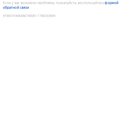
Если у вас возникли проблемы, пожалуйста, воспользуйтесь
формой
обратной связи
9198374906486748081
:
1786333909