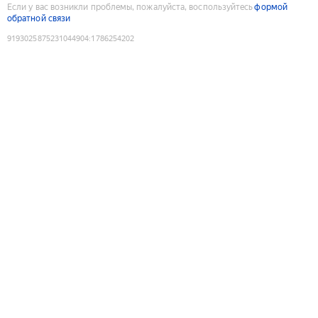
Если у вас возникли проблемы, пожалуйста, воспользуйтесь
формой
обратной связи
9193025875231044904
:
1786254202