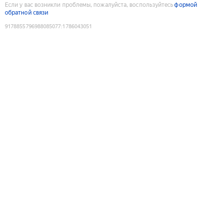
Если у вас возникли проблемы, пожалуйста, воспользуйтесь
формой
обратной связи
9178855796988085077
:
1786043051