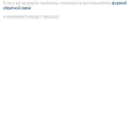
Если у вас возникли проблемы, пожалуйста, воспользуйтесь
формой
обратной связи
9193582889672698286
:
1786262502