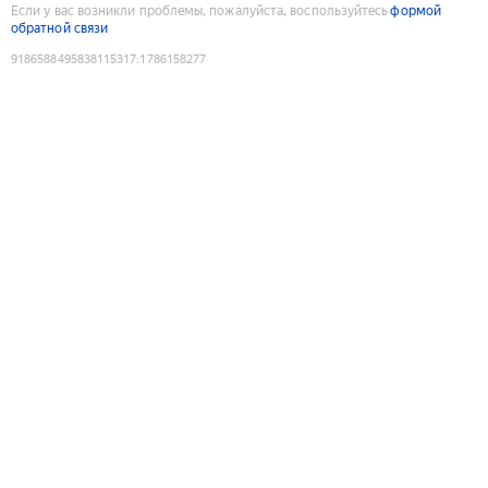
Если у вас возникли проблемы, пожалуйста, воспользуйтесь
формой
обратной связи
9186588495838115317
:
1786158277