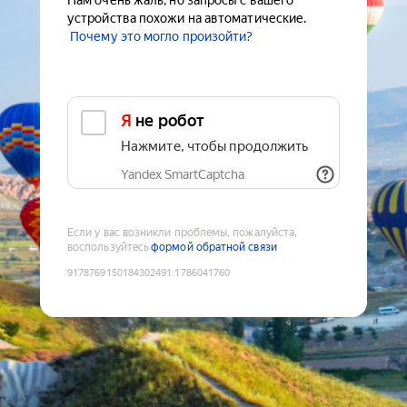
Нам очень жаль, но запросы с вашего
устройства похожи на автоматические.
Почему это могло произойти?
Я не робот
Нажмите, чтобы продолжить
Yandex SmartCaptcha
Если у вас возникли проблемы, пожалуйста,
воспользуйтесь
формой обратной связи
9178769150184302491
:
1786041760