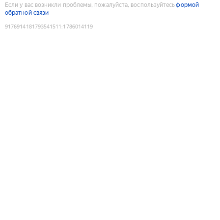
Если у вас возникли проблемы, пожалуйста, воспользуйтесь
формой
обратной связи
9176914181793541511
:
1786014119