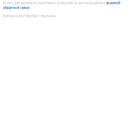
Если у вас возникли проблемы, пожалуйста, воспользуйтесь
формой
обратной связи
9193043325077963760
:
1786254462