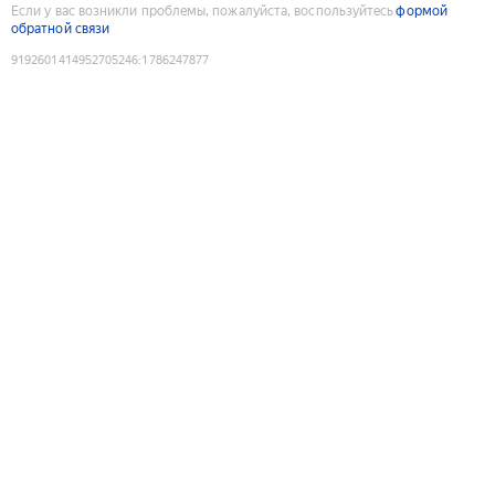
Если у вас возникли проблемы, пожалуйста, воспользуйтесь
формой
обратной связи
9192601414952705246
:
1786247877