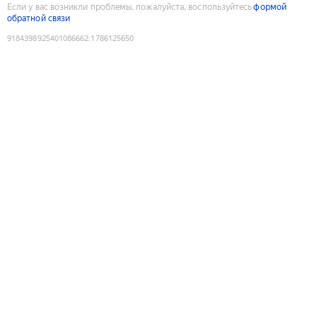
Если у вас возникли проблемы, пожалуйста, воспользуйтесь
формой
обратной связи
9184398925401086662
:
1786125650