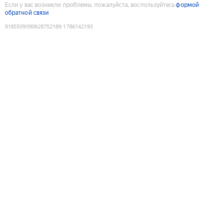
Если у вас возникли проблемы, пожалуйста, воспользуйтесь
формой
обратной связи
9185509090628752189
:
1786142193