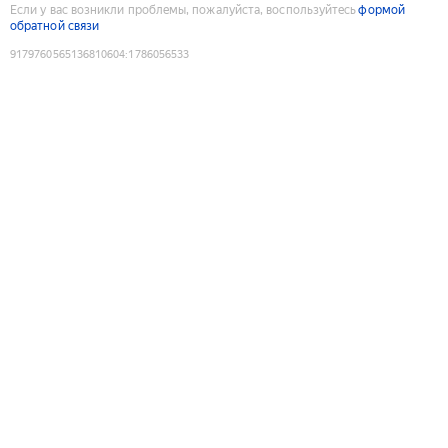
Если у вас возникли проблемы, пожалуйста, воспользуйтесь
формой
обратной связи
9179760565136810604
:
1786056533